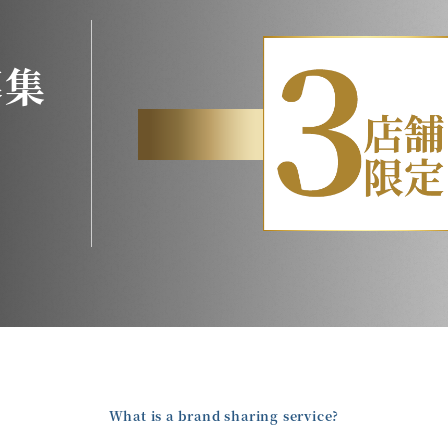
募集
What is a brand sharing service?