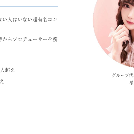
ない人はいない超有名コン
時からプロデューサーを務
00人超え
グループ代
え
星